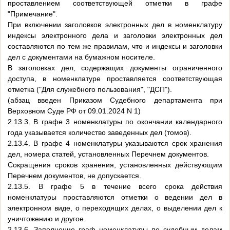
проставлением соответствующей отметки в графе
"Примечание".
При включении заголовков электронных дел в номенклатуру
индексы электронного дела и заголовки электронных дел
составляются по тем же правилам, что и индексы и заголовки
дел с документами на бумажном носителе.
В заголовках дел, содержащих документы ограниченного
доступа, в номенклатуре проставляется соответствующая
отметка ("Для служебного пользования", "ДСП").
(абзац введен Приказом Судебного департамента при
Верховном Суде РФ от 09.01.2024 N 1)
2.13.3. В графе 3 номенклатуры по окончании календарного
года указывается количество заведенных дел (томов).
2.13.4. В графе 4 номенклатуры указываются срок хранения
дел, номера статей, установленных Перечнем документов.
Сокращения сроков хранения, установленных действующим
Перечнем документов, не допускается.
2.13.5. В графе 5 в течение всего срока действия
номенклатуры проставляются отметки о ведении дел в
электронном виде, о переходящих делах, о выделении дел к
уничтожению и другое.
2.13.6. Заполнение граф номенклатуры по судебным делам