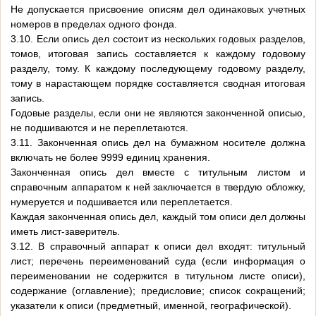
Не допускается присвоение описям дел одинаковых учетных
номеров в пределах одного фонда.
3.10. Если опись дел состоит из нескольких годовых разделов,
томов, итоговая запись составляется к каждому годовому
разделу, тому. К каждому последующему годовому разделу,
тому в нарастающем порядке составляется сводная итоговая
запись.
Годовые разделы, если они не являются законченной описью,
не подшиваются и не переплетаются.
3.11. Законченная опись дел на бумажном носителе должна
включать не более 9999 единиц хранения.
Законченная опись дел вместе с титульным листом и
справочным аппаратом к ней заключается в твердую обложку,
нумеруется и подшивается или переплетается.
Каждая законченная опись дел, каждый том описи дел должны
иметь лист-заверитель.
3.12. В справочный аппарат к описи дел входят: титульный
лист; перечень переименований суда (если информация о
переименовании не содержится в титульном листе описи),
содержание (оглавление); предисловие; список сокращений;
указатели к описи (предметный, именной, географической).