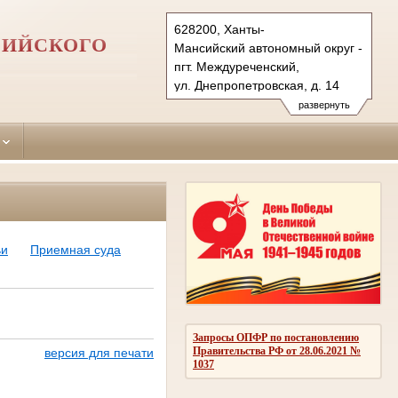
628200, Ханты-
СИЙСКОГО
Мансийский автономный округ - Югра
пгт. Междуреченский,
ул. Днепропетровская, д. 14
Тел.: (34677) 329-59
развернуть
kondinsk.hmao@sudrf.ru
kondaraysud@list.ru
ьи
Приемная суда
Запросы ОПФР по постановлению
Правительства РФ от 28.06.2021 №
версия для печати
1037