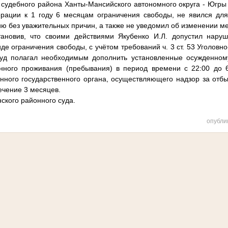
судебного района Ханты-Мансийского автономного округа - Югры п
рации к 1 году 6 месяцам ограничения свободы, не явился для
ю без уважительных причин, а также не уведомил об изменении ме
тановив, что своими действиями Якубенко И.Л. допустил нару
де ограничения свободы, с учётом требований ч. 3 ст. 53 Уголовн
уд полагал необходимым дополнить установленные осужденном
янного проживания (пребывания) в период времени с 22:00 до 
нного государственного органа, осуществляющего надзор за отб
ечение 3 месяцев.
ского районного суда.
опубли