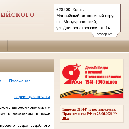
628200, Ханты-
СИЙСКОГО
Мансийский автономный округ - Югра
пгт. Междуреченский,
ул. Днепропетровская, д. 14
Тел.: (34677) 329-59
развернуть
kondinsk.hmao@sudrf.ru
kondaraysud@list.ru
я
Положения
версия для печати
кому автономному округу
Запросы ОПФР по постановлению
ому к наказанию в виде
Правительства РФ от 28.06.2021 №
1037
ирового судьи судебного