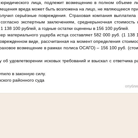
юридического лица, подлежит возмещению в полном объеме л
мещения вреда может быть возложена на лицо, не являющееся пр
получил серьёзные повреждения. Страховая компания выплатил
 согласно экспертным заключениям, среднерыночная стоимость 
1 138 100 рублей, а годные остатки оценены в 156 100 рублей.
ер материального ущерба истца составляет 582 000 руб. (1 138 
поврежденном виде, рассчитанная на момент определения стоимост
траховое возмещение в рамках полиса ОСАГО) – 156 100 руб. (стои
 об удовлетворении исковых требований и взыскал с ответчика р
упило в законную силу.
ского районного суда
опубли