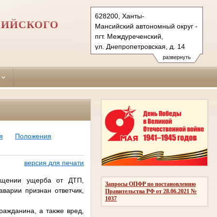
628200, Ханты-
СИЙСКОГО
Мансийский автономный округ - Югра
пгт. Междуреченский,
ул. Днепропетровская, д. 14
Тел.: (34677) 329-59
развернуть
kondinsk.hmao@sudrf.ru
kondaraysud@list.ru
я
Положения
версия для печати
мещении ущерба от ДТП,
Запросы ОПФР по постановлению
варии признан ответчик,
Правительства РФ от 28.06.2021 №
1037
ражданина, а также вред,