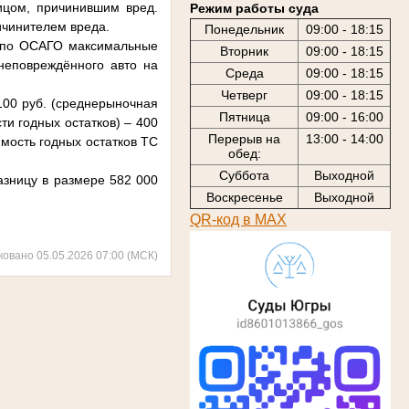
ицом, причинившим вред.
Режим работы суда
ичинителем вреда.
Понедельник
09:00 - 18:15
а по ОСАГО максимальные
Вторник
09:00 - 18:15
неповреждённого авто на
Среда
09:00 - 18:15
Четверг
09:00 - 18:15
100 руб. (среднерыночная
Пятница
09:00 - 16:00
и годных остатков) – 400
Перерыв на
13:00 - 14:00
мость годных остатков ТС
обед:
Суббота
Выходной
азницу в размере 582 000
Воскресенье
Выходной
QR-код в МАХ
ковано 05.05.2026 07:00 (МСК)