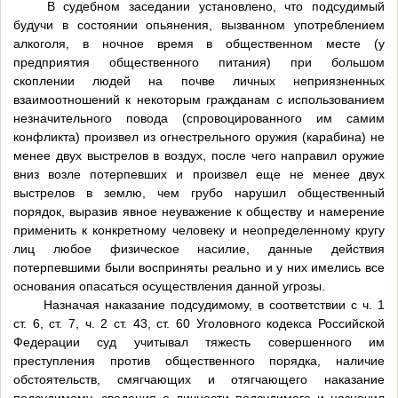
В судебном заседании установлено, что подсудимый
будучи в состоянии опьянения, вызванном употреблением
алкоголя, в ночное время в общественном месте (у
предприятия общественного питания) при большом
скоплении людей на почве личных неприязненных
взаимоотношений к некоторым гражданам с использованием
незначительного повода (спровоцированного им самим
конфликта) произвел из огнестрельного оружия (карабина) не
менее двух выстрелов в воздух, после чего направил оружие
вниз возле потерпевших и произвел еще не менее двух
выстрелов в землю, чем грубо нарушил общественный
порядок, выразив явное неуважение к обществу и намерение
применить к конкретному человеку и неопределенному кругу
лиц любое физическое насилие, данные действия
потерпевшими были восприняты реально и у них имелись все
основания опасаться осуществления данной угрозы.
Назначая наказание подсудимому, в соответствии с ч. 1
ст. 6, ст. 7, ч. 2 ст. 43, ст. 60 Уголовного кодекса Российской
Федерации суд учитывал тяжесть совершенного им
преступления против общественного порядка, наличие
обстоятельств, смягчающих и отягчающего наказание