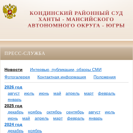
КОНДИНСКИЙ РАЙОННЫЙ СУД
ХАНТЫ - МАНСИЙСКОГО
АВТОНОМНОГО ОКРУГА - ЮГРЫ
ПРЕСС-СЛУЖБА
Новости
Интервью, публикации, обзоры СМИ
Фотогалерея
Контактная информация
Положения
2026 год
август
июль
июнь
май
апрель
март
февраль
январь
2025 год
декабрь
ноябрь
октябрь
сентябрь
август
июль
июнь
май
апрель
март
февраль
январь
2024 год
декабрь
ноябрь