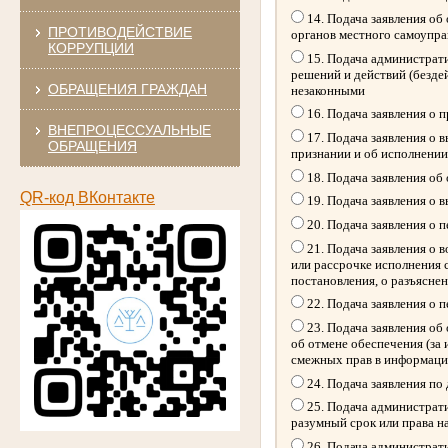
14. Подача заявления об
ПРОТИВОДЕЙСТВИЕ
органов местного самоупр
КОРРУПЦИИ
15. Подача администрати
решений и действий (безде
ОБРАЩЕНИЯ ГРАЖДАН
незаконными
16. Подача заявления о 
ВНЕПРОЦЕССУАЛЬНЫЕ
17. Подача заявления о 
ОБРАЩЕНИЯ
признании и об исполнении
18. Подача заявления об
QR-код ВКонтакте
19. Подача заявления о 
20. Подача заявления о 
21. Подача заявления о 
или рассрочке исполнения 
постановления, о разъясне
22. Подача заявления о 
23. Подача заявления об 
об отмене обеспечения (за
смежных прав в информацио
24. Подача заявления по
25. Подача администрати
разумный срок или права н
26. Подача администрати