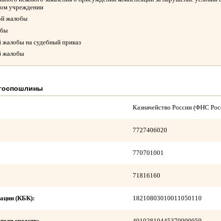
ном учреждении
ой жалобы
обы
й жалобы на судебный приказ
й жалобы
 госпошлины
Казначейство России (ФНС Рос
7727406020
770701001
71816160
ации (КБК):
18210803010011050110
теля средств:
40102810445370000059