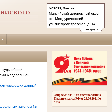
628200, Ханты-
СИЙСКОГО
Мансийский автономный округ - Югра
пгт. Междуреченский,
ул. Днепропетровская, д. 14
Тел.: (34677) 329-59
развернуть
kondinsk.hmao@sudrf.ru
kondaraysud@list.ru
 в суды общей
сами Федеральной
обслуживающих данный
Запросы ОПФР по постановлению
Правительства РФ от 28.06.2021 №
1037
едеральным законом №