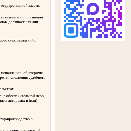
государственной власти,
твительным и о признании
ганов, должностных лиц
ого суда, заявлений о
к исполнению, об отсрочке
ороте исполнения судебного
ельствам
амене обеспечительной меры,
иты авторских и (или)
 судопроизводство в
содержания под стражей,