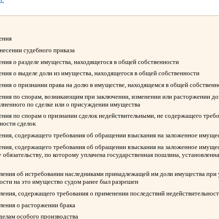
ления
ынесении судебного приказа
ления о разделе имущества, находящегося в общей собственности
ления о выделе доли из имущества, находящегося в общей собственности
ления о признании права на долю в имуществе, находящемся в общей собствен
ления по спорам, возникающим при заключении, изменении или расторжении д
олненного по сделке или о присуждении имущества
ления по спорам о признании сделок недействительными, не содержащего треб
ности сделок
ления, содержащего требования об обращении взыскания на заложенное имуще
ления, содержащего требования об обращении взыскания на заложенное имуще
 обязательству, по которому уплачена государственная пошлина, установленна
вления об истребовании наследниками принадлежащей им доли имущества при у
ости на это имущество судом ранее был разрешен
вления, содержащего требования о применении последствий недействительност
вления о расторжении брака
 делам особого производства