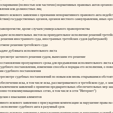
 оспаривании (полностью или частично) нормативных правовых актов органов 
авления или должностных лиц
вного искового заявления о признании ненормативного правового акта недейс
йствия) государственных органов, органов местного самоуправления, иных ор
правопреемстве, кроме случаев универсального правопреемства
выдаче исполнительных листов на принудительное исполнение решений третейск
 решения иностранного суда, иностранных третейских судов (арбитражей)
 отмене решения третейского суда
выдаче дубликата исполнительного листа
пересмотре заочного решения судом, вынесшим это решение
восстановлении пропущенного срока для предъявления исполнительного листа 
судебного постановления, изменении способа и порядка его исполнения, о пов
нии судебного постановления
пересмотре судебных постановлений по новым или вновь открывшимся обстоят
обеспечении иска, в том числе иска, рассматриваемого в третейском суде, о з
 исключением заявлений о принятии предварительных обеспечительных мер защ
нно-телекоммуникационных сетях, в том числе в сети "Интернет")
 делам о взыскании алиментов
вного искового заявления о присуждении компенсации за нарушение права на
а исполнение судебного акта в разумный срок
вного искового заявления о присуждении компенсации за нарушение условий 