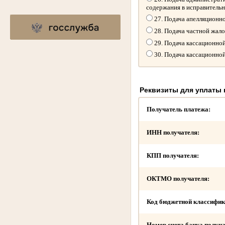
содержания в исправитель
27. Подача апелляционн
28. Подача частной жал
29. Подача кассационно
30. Подача кассационно
Реквизиты для уплаты
Получатель платежа:
ИНН получателя:
КПП получателя:
ОКТМО получателя:
Код бюджетной классифик
Номер счета банка получа