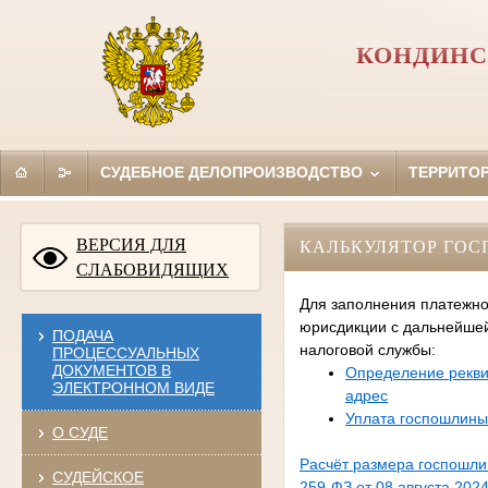
КОНДИНС
СУДЕБНОЕ ДЕЛОПРОИЗВОДСТВО
ТЕРРИТО
ВЕРСИЯ ДЛЯ
КАЛЬКУЛЯТОР ГО
СЛАБОВИДЯЩИХ
Для заполнения платежно
юрисдикции с дальнейше
ПОДАЧА
налоговой службы:
ПРОЦЕССУАЛЬНЫХ
ДОКУМЕНТОВ В
Определение рекви
ЭЛЕКТРОННОМ ВИДЕ
адрес
Уплата госпошлины
О СУДЕ
Расчёт размера госпошл
СУДЕЙСКОЕ
259-ФЗ от 08 августа 2024