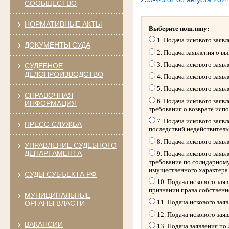
СООБЩЕСТВО
НОРМАТИВНЫЕ АКТЫ
Выберите пошлину:
1. Подача искового заяв
ДОКУМЕНТЫ СУДА
2. Подача заявления о в
3. Подача искового заяв
СУДЕБНОЕ
ДЕЛОПРОИЗВОДСТВО
4. Подача искового заяв
5. Подача искового заяв
СПРАВОЧНАЯ
6. Подача искового заяв
ИНФОРМАЦИЯ
требования о возврате исп
7. Подача искового заяв
ПРЕСС-СЛУЖБА
последствий недействитель
8. Подача искового заяв
УПРАВЛЕНИЕ СУДЕБНОГО
ДЕПАРТАМЕНТА
9. Подача искового заяв
требование по солидарному
имущественного характера
СУДЫ СУБЪЕКТА РФ
10. Подача искового зая
признании права собственн
МУНИЦИПАЛЬНЫЕ
11. Подача искового зая
ОРГАНЫ ВЛАСТИ
12. Подача искового зая
ВАКАНСИИ
13. Подача заявления по