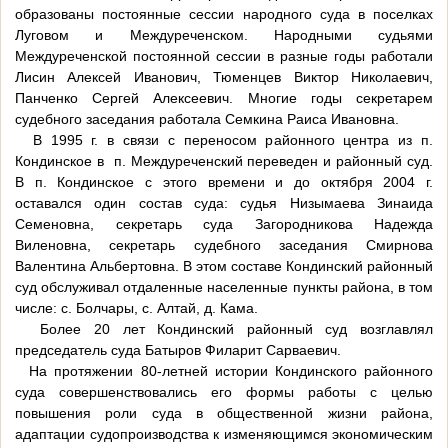
образованы постоянные сессии народного суда в поселках
Луговом и Междуреченском. Народными судьями
Междуреченской постоянной сессии в разные годы работали
Лисин Алексей Иванович, Тюменцев Виктор Николаевич,
Панченко Сергей Алексеевич. Многие годы секретарем
судебного заседания работала Семкина Раиса Ивановна.
В 1995 г. в связи с переносом районного центра из п.
Кондинское в п. Междуреченский переведен и районный суд.
В п. Кондинское с этого времени и до октября 2004 г.
оставался один состав суда: судья Низымаева Зинаида
Семеновна, секретарь суда Загородникова Надежда
Виленовна, секретарь судебного заседания Смирнова
Валентина Альбертовна. В этом составе Кондинский районный
суд обслуживал отдаленные населенные пункты района, в том
числе: с. Болчары, с. Алтай, д. Кама.
Более 20 лет Кондинский районный суд возглавлял
председатель суда Батыров Филарит Сарваевич.
На протяжении 80-летней истории Кондинского районного
суда совершенствовались его формы работы с целью
повышения роли суда в общественной жизни района,
адаптации судопроизводства к изменяющимся экономическим